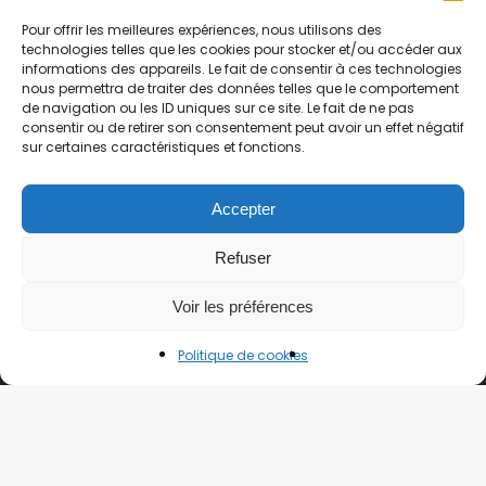
Pour offrir les meilleures expériences, nous utilisons des
technologies telles que les cookies pour stocker et/ou accéder aux
informations des appareils. Le fait de consentir à ces technologies
nous permettra de traiter des données telles que le comportement
de navigation ou les ID uniques sur ce site. Le fait de ne pas
Merci Japon, c'est l'histoire d'un site tenu par deux
consentir ou de retirer son consentement peut avoir un effet négatif
sur certaines caractéristiques et fonctions.
français qui ont vécu au Japon pendant plusieurs
années et qui ont pu voyager partout dans le pays !
Alors aujourd'hui, on vous partage toutes nos astuces
Accepter
pour ne rien rater lors de votre prochain voyage. De
Refuser
plus, nous retournons plusieurs fois par an au Japon !
Voir les préférences
Politique de cookies
Découvrir par région
Kanto (Tokyo)
Kansai (Osaka, Kyoto…)
Hokkaido (Nord du Japon)