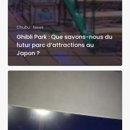
Chubu
News
Ghibli Park : Que savons-nous du
futur parc d’attractions au
Japon ?
J’ai
testé
le
parc
d’attractions
Mazaria
en
réalité