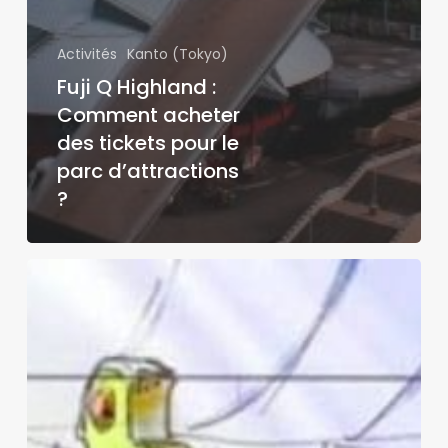
Activités
Kanto (Tokyo)
Fuji Q Highland :
Comment acheter
des tickets pour le
parc d’attractions
?
Ghibli
Park
:
Que
savons-
nous
du
futur