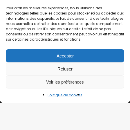
Pour offrir les meilleures expériences, nous utilisons des
technologies telles que les cookies pour stocker et/ou accéder aux
informations des appareils. Le fait de consentir à ces technologies
nous permettra de traiter des données telles que le comportement
de navigation ou les ID uniques sur ce site. Le fait de ne pas
Merci Japon, c'est l'histoire d'un site tenu par deux
consentir ou de retirer son consentement peut avoir un effet négatif
sur certaines caractéristiques et fonctions.
français qui ont vécu au Japon pendant plusieurs
années et qui ont pu voyager partout dans le pays !
Alors aujourd'hui, on vous partage toutes nos astuces
Accepter
pour ne rien rater lors de votre prochain voyage. De
Refuser
plus, nous retournons plusieurs fois par an au Japon !
Voir les préférences
Politique de cookies
Découvrir par région
Kanto (Tokyo)
Kansai (Osaka, Kyoto…)
Hokkaido (Nord du Japon)