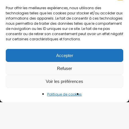
Pour offrir les meilleures expériences, nous utilisons des
technologies telles que les cookies pour stocker et/ou accéder aux
informations des appareils. Le fait de consentir à ces technologies
nous permettra de traiter des données telles que le comportement
de navigation ou les ID uniques sur ce site. Le fait de ne pas
Merci Japon, c'est l'histoire d'un site tenu par deux
consentir ou de retirer son consentement peut avoir un effet négatif
sur certaines caractéristiques et fonctions.
français qui ont vécu au Japon pendant plusieurs
années et qui ont pu voyager partout dans le pays !
Alors aujourd'hui, on vous partage toutes nos astuces
Accepter
pour ne rien rater lors de votre prochain voyage. De
Refuser
plus, nous retournons plusieurs fois par an au Japon !
Voir les préférences
Politique de cookies
Découvrir par région
Kanto (Tokyo)
Kansai (Osaka, Kyoto…)
Hokkaido (Nord du Japon)