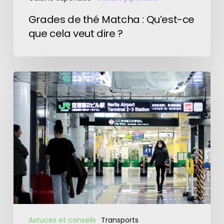
Grades de thé Matcha : Qu’est-ce
que cela veut dire ?
Comment
se
rendre
de
l’aéroport
de
Narita
à
Tokyo
?
Astuces et conseils
Transports