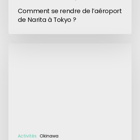
Comment se rendre de l’aéroport
de Narita à Tokyo ?
8
activités
incontournables
à
faire
à
Ishigaki
Activités
Okinawa